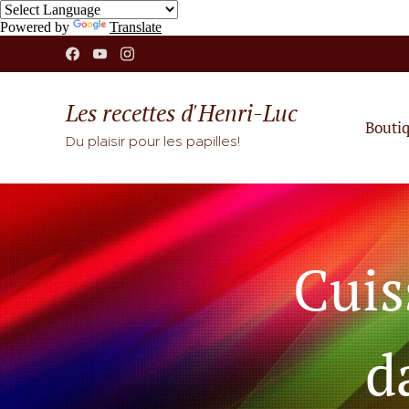
Powered by
Translate
Les recettes d'Henri-Luc
Bouti
Du plaisir pour les papilles!
Cuis
d