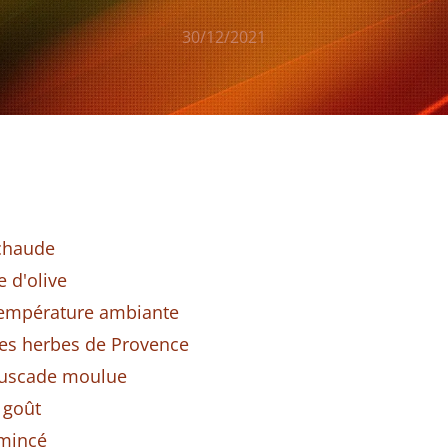
30/12/2021
 chaude
e d'olive
 température ambiante
ines herbes de Provence
muscade moulue
u goût
émincé