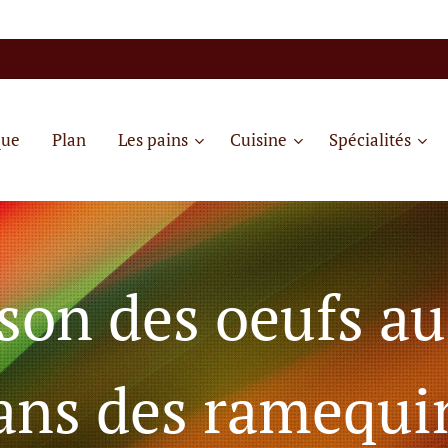
que
Plan
Les pains
Cuisine
Spécialités
son des oeufs au
ans des ramequi