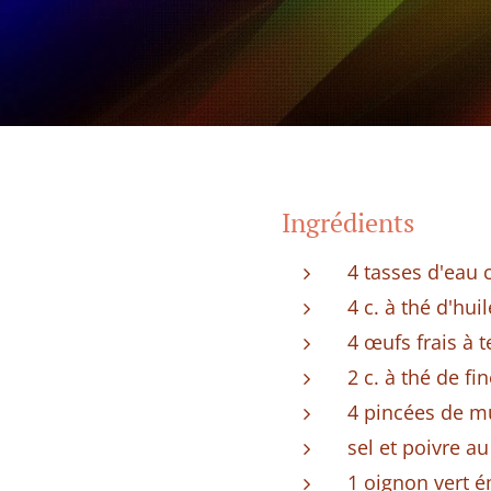
Ingrédients
4 tasses d'eau
4 c. à thé d'huil
4 œufs frais à
2 c. à thé de f
4 pincées de 
sel et poivre a
1 oignon vert 