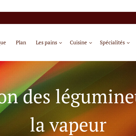
que
Plan
Les pains
Cuisine
Spécialités
on des légumine
la vapeur