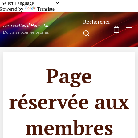
Powered by
Translate
Rechercher
Les recettes d'Henri-Luc
Du plaisir pour les papilles!
Page
réservée aux
membres