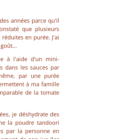
es années parce qu'il
constaté que plusieurs
réduites en purée. J'ai
 goût...
ée à l'aide d'un mini-
es dans les sauces par
 même, par une purée
permettent à ma famille
omparable de la tomate
nées, je déshydrate des
me la poudre tandoori
és par la personne en