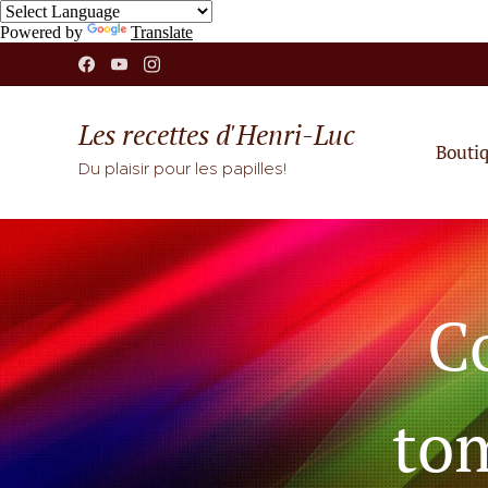
Powered by
Translate
Les recettes d'Henri-Luc
Bouti
Du plaisir pour les papilles!
C
to