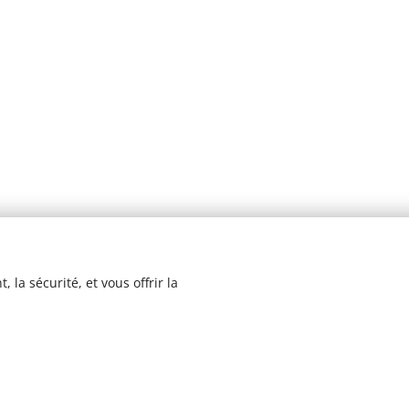
 la sécurité, et vous offrir la
© 2023 Les recettes d'Henri-Luc. Tous droits réservés.
Cookies