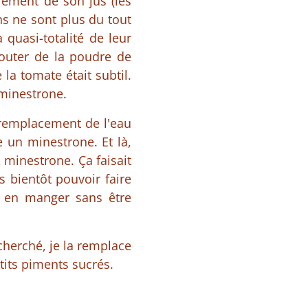
llement de son jus (les
ns ne sont plus du tout
 quasi-totalité de leur
outer de la poudre de
la tomate était subtil.
 minestrone.
 remplacement de l'eau
 un minestrone. Et là,
 minestrone. Ça faisait
s bientôt pouvoir faire
a en manger sans être
echerché, je la remplace
etits piments sucrés.