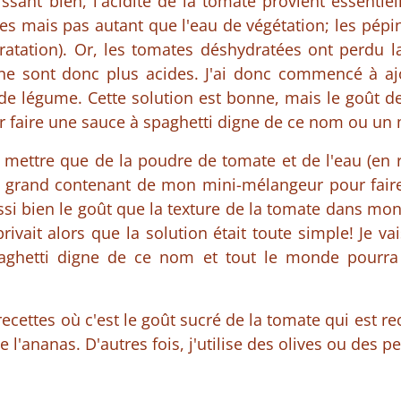
issant bien, l'acidité de la tomate provient essentie
es mais pas autant que l'eau de végétation; les pépi
atation). Or, les tomates déshydratées ont perdu la
 ne sont donc plus acides. J'ai donc commencé à aj
 légume. Cette solution est bonne, mais le goût de 
r faire une sauce à spaghetti digne de ce nom ou un
e mettre que de la poudre de tomate et de l'eau (en
e grand contenant de mon mini-mélangeur pour faire
ussi bien le goût que la texture de la tomate dans mon
ivait alors que la solution était toute simple! Je vai
aghetti digne de ce nom et tout le monde pourr
ecettes où c'est le goût sucré de la tomate qui est r
l'ananas. D'autres fois, j'utilise des olives ou des p