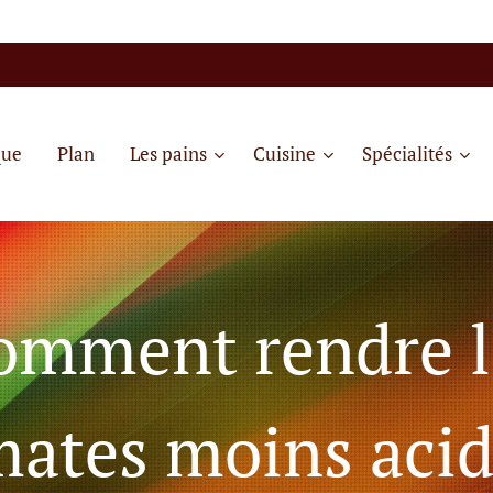
que
Plan
Les pains
Cuisine
Spécialités
omment rendre l
mates moins acid