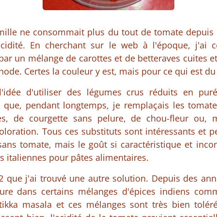
lle ne consommait plus du tout de tomate depuis d
cidité. En cherchant sur le web à l'époque, j'ai 
ar un mélange de carottes et de betteraves cuites et 
ode. Certes la couleur y est, mais pour ce qui est du
 l'idée d'utiliser des légumes crus réduits en pur
i que, pendant longtemps, je remplaçais les tomat
es, de courgette sans pelure, de chou-fleur ou,
oloration. Tous ces substituts sont intéressants et 
ans tomate, mais le goût si caractéristique et inc
 italiennes pour pâtes alimentaires.
22 que j'ai trouvé une autre solution. Depuis des an
lure dans certains mélanges d'épices indiens com
tikka masala et ces mélanges sont très bien tolér