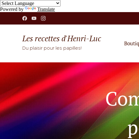
Powered by
Translate
Les recettes d'Henri-Luc
Bouti
Du plaisir pour les papilles!
Com
p