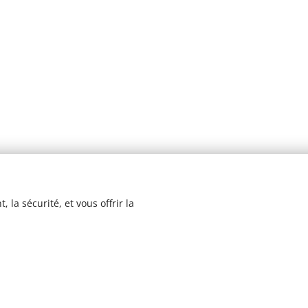
 la sécurité, et vous offrir la
© 2023 Les recettes d'Henri-Luc. Tous droits réservés.
Cookies