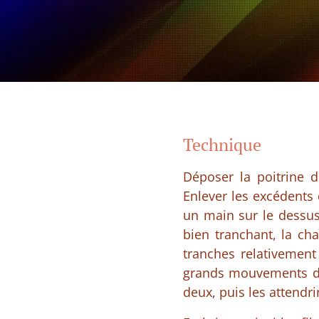
Technique
Déposer la poitrine 
Enlever les excédents 
un main sur le dessus 
bien tranchant, la cha
tranches relativement
grands mouvements de 
deux, puis les attendri