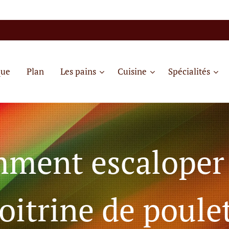
que
Plan
Les pains
Cuisine
Spécialités
ment escaloper
oitrine de poule