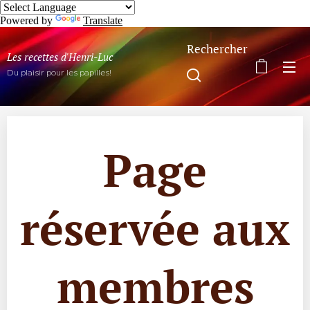
Powered by
Translate
Rechercher
Les recettes d'Henri-Luc
Du plaisir pour les papilles!
Page
réservée aux
membres