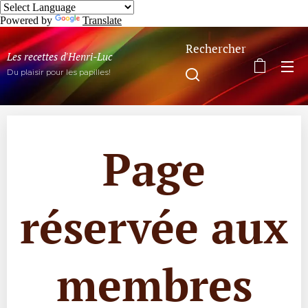
Powered by
Translate
Rechercher
Les recettes d'Henri-Luc
Du plaisir pour les papilles!
Page
réservée aux
membres