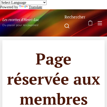
Powered by
Translate
Rechercher
Les recettes d'Henri-Luc
Du plaisir pour les papilles!
Page
réservée aux
membres