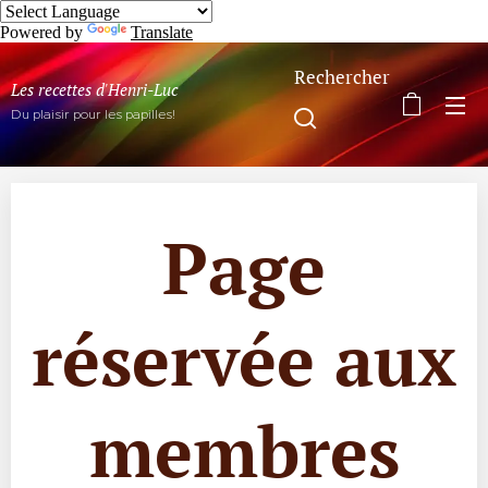
Powered by
Translate
Rechercher
Les recettes d'Henri-Luc
Du plaisir pour les papilles!
Page
réservée aux
membres