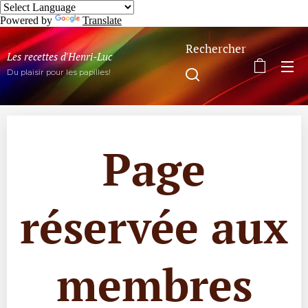
Powered by
Translate
Rechercher
Les recettes d'Henri-Luc
Du plaisir pour les papilles!
Page
réservée aux
membres