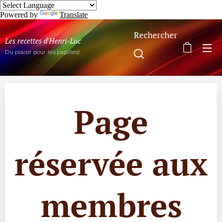
Powered by
Translate
Rechercher
Les recettes d'Henri-Luc
Du plaisir pour les papilles!
Page
réservée aux
membres