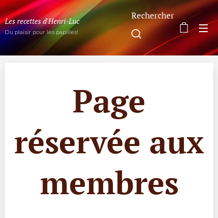
Rechercher
Les recettes d'Henri-Luc
Du plaisir pour les papilles!
Page
réservée aux
membres