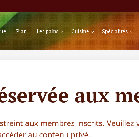
que
Plan
Les pains
Cuisine
Spécialités
réservée aux m
estreint aux membres inscrits. Veuillez
ccéder au contenu privé.