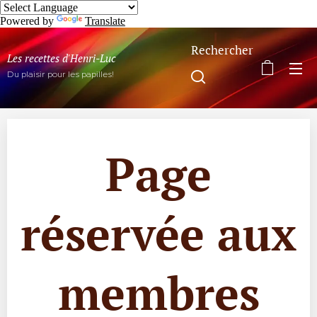
Powered by
Translate
Rechercher
Les recettes d'Henri-Luc
Du plaisir pour les papilles!
Page
réservée aux
membres