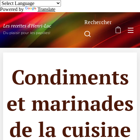
Powered by
Translate
Rechercher
Les recettes d'Henri-Luc
Du plaisir pour les papilles!
Condiments
et marinades
de la cuisine